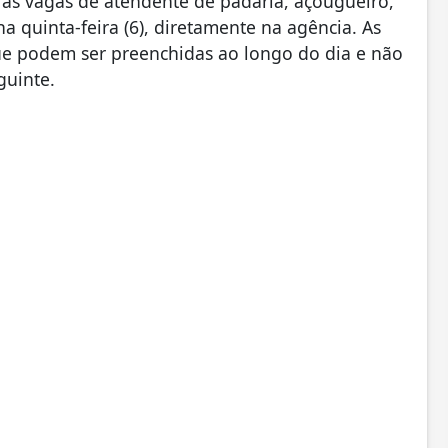
as vagas de atendente de padaria, açougueiro,
 quinta-feira (6), diretamente na agência. As
que podem ser preenchidas ao longo do dia e não
guinte.