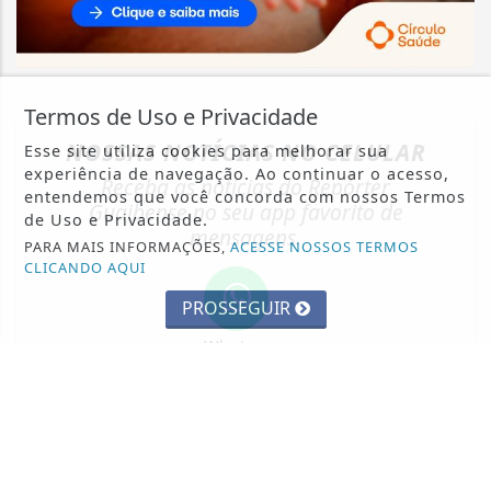
Termos de Uso e Privacidade
NOSSAS NOTÍCIAS
NO CELULAR
Esse site utiliza cookies para melhorar sua
experiência de navegação. Ao continuar o acesso,
Receba as notícias do Repórter
entendemos que você concorda com nossos Termos
Guaibense no seu app favorito de
de Uso e Privacidade.
mensagens.
PARA MAIS INFORMAÇÕES,
ACESSE NOSSOS TERMOS
CLICANDO AQUI
PROSSEGUIR
Whatsapp
ENTRAR