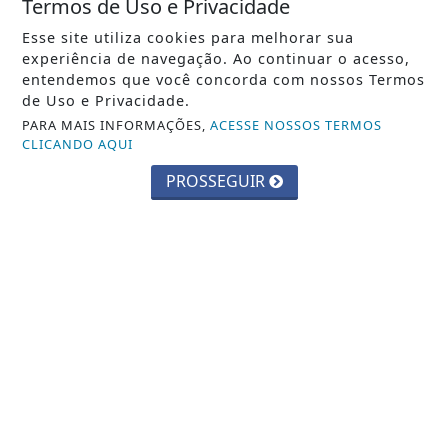
Termos de Uso e Privacidade
Esse site utiliza cookies para melhorar sua
IMUNIZAÇÃO
experiência de navegação. Ao continuar o acesso,
Guaíba tem menos da metade das crianças
entendemos que você concorda com nossos Termos
imunizadas contra a gripe; vacina já...
de Uso e Privacidade.
A vacinação está disponível em todas as unidades de
PARA MAIS INFORMAÇÕES,
ACESSE NOSSOS TERMOS
saúde
CLICANDO AQUI
PEDRO MOLNAR
- 30 DE JULHO
PROSSEGUIR