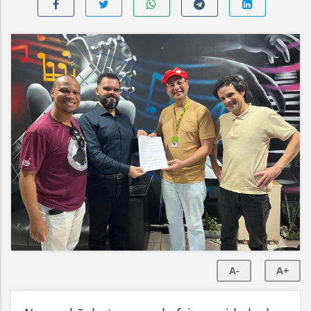
A-
A+