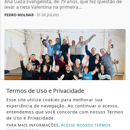
Ana Luiza Evangelista, de 79 anos, que fez questão de
levar a neta Valentina na primeira...
PEDRO MOLNAR
- 31 DE JULHO
Termos de Uso e Privacidade
Esse site utiliza cookies para melhorar sua
ESPORTE
experiência de navegação. Ao continuar o acesso,
entendemos que você concorda com nossos Termos
Secretaria de Esportes amplia ações na zona
de Uso e Privacidade.
rural e avança na implantação do...
PARA MAIS INFORMAÇÕES,
ACESSE NOSSOS TERMOS
O chamamento público para composição do conselho