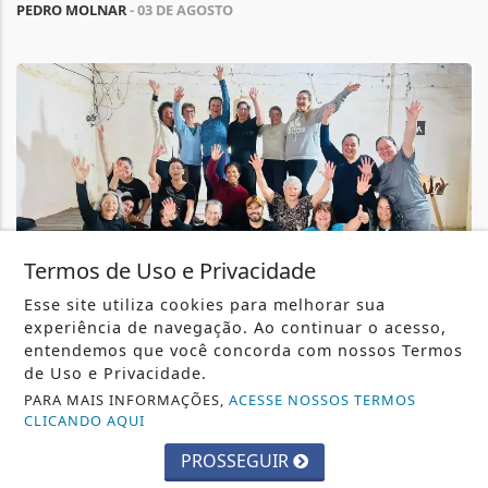
PEDRO MOLNAR
- 03 DE AGOSTO
Termos de Uso e Privacidade
Esse site utiliza cookies para melhorar sua
experiência de navegação. Ao continuar o acesso,
entendemos que você concorda com nossos Termos
ESPORTE
de Uso e Privacidade.
Secretaria de Esportes amplia ações na zona
PARA MAIS INFORMAÇÕES,
ACESSE NOSSOS TERMOS
rural e avança na implantação do...
CLICANDO AQUI
O chamamento público para composição do conselho
será iniciado em breve
PROSSEGUIR
PEDRO MOLNAR
- 30 DE JULHO