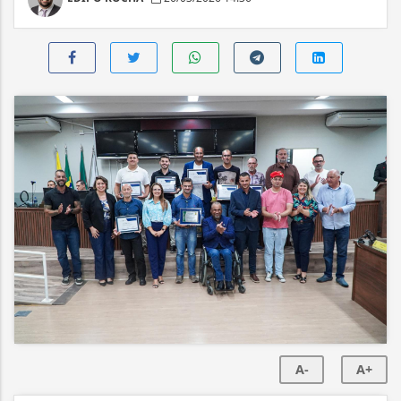
A-
A+