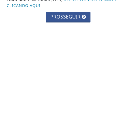
CLICANDO AQUI
SEGURANÇA
PROSSEGUIR
NAVEGUE
CONTATO
TERMOS DE USO E PRIVACIDADE
SOBRE
REPÓRTER GUAIBENSE - TODOS OS DIREITOS RESERVADOS.