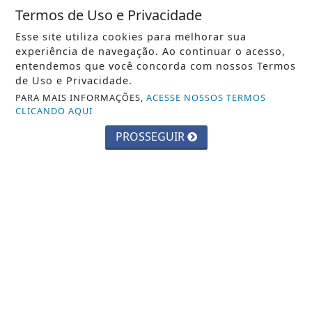
Termos de Uso e Privacidade
ESPORTE
Esse site utiliza cookies para melhorar sua
GERAL
experiência de navegação. Ao continuar o acesso,
entendemos que você concorda com nossos Termos
POLÍTICA
de Uso e Privacidade.
PARA MAIS INFORMAÇÕES,
ACESSE NOSSOS TERMOS
RETROSPECTIVA
CLICANDO AQUI
PROSSEGUIR
SAÚDE
SEGURANÇA
NAVEGUE
CONTATO
TERMOS DE USO E PRIVACIDADE
SOBRE